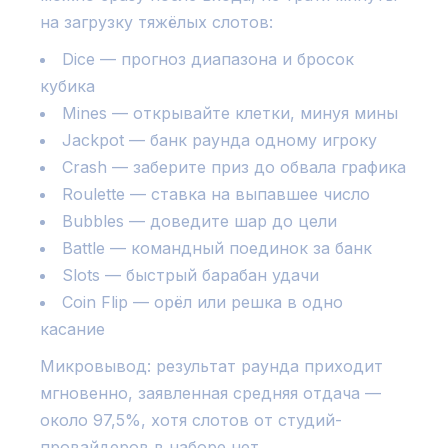
на загрузку тяжёлых слотов:
Dice — прогноз диапазона и бросок
кубика
Mines — открывайте клетки, минуя мины
Jackpot — банк раунда одному игроку
Crash — заберите приз до обвала графика
Roulette — ставка на выпавшее число
Bubbles — доведите шар до цели
Battle — командный поединок за банк
Slots — быстрый барабан удачи
Coin Flip — орёл или решка в одно
касание
Микровывод: результат раунда приходит
мгновенно, заявленная средняя отдача —
около 97,5%, хотя слотов от студий-
провайдеров в наборе нет.