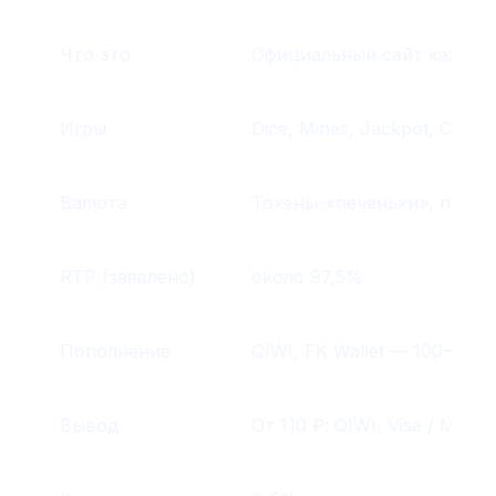
Что это
Официальный сайт казино 
Игры
Dice, Mines, Jackpot, Crash, 
Валюта
Токены-«печеньки», приме
RTP (заявлено)
около 97,5%
Пополнение
QIWI, FK Wallet — 100–15 0
Вывод
От 110 ₽: QIWI, Visa / Maste