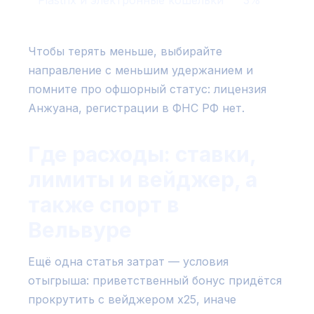
Piastrix и электронные кошельки
3%
Чтобы терять меньше, выбирайте
направление с меньшим удержанием и
помните про офшорный статус: лицензия
Анжуана, регистрации в ФНС РФ нет.
Где расходы: ставки,
лимиты и вейджер, а
также спорт в
Вельвуре
Ещё одна статья затрат — условия
отыгрыша: приветственный бонус придётся
прокрутить с вейджером x25, иначе