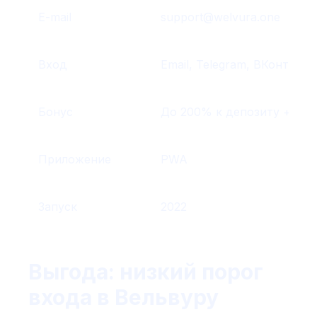
E-mail
support@welvura.one
Вход
Email, Telegram, ВКонтакте
Бонус
До 200% к депозиту + бес
Приложение
PWA
Запуск
2022
Выгода: низкий порог
входа в Вельвуру