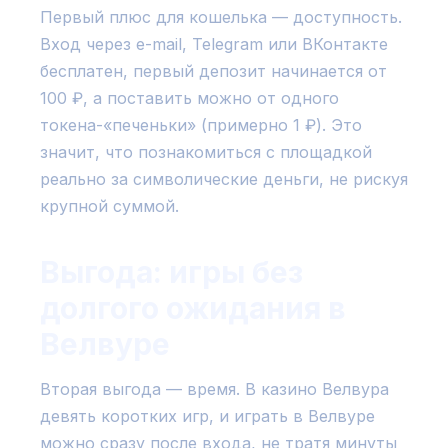
Первый плюс для кошелька — доступность.
Вход через e-mail, Telegram или ВКонтакте
бесплатен, первый депозит начинается от
100 ₽, а поставить можно от одного
токена-«печеньки» (примерно 1 ₽). Это
значит, что познакомиться с площадкой
реально за символические деньги, не рискуя
крупной суммой.
Выгода: игры без
долгого ожидания в
Велвуре
Вторая выгода — время. В казино Велвура
девять коротких игр, и играть в Велвуре
можно сразу после входа, не тратя минуты