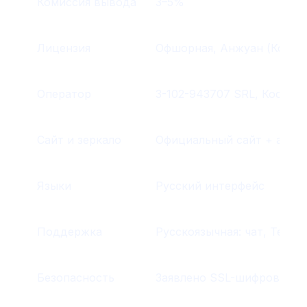
Комиссия вывода
3–5%
Лицензия
Офшорная, Анжуан (Коморы
Оператор
3-102-943707 SRL, Коста-
Сайт и зеркало
Официальный сайт + актуа
Языки
Русский интерфейс
Поддержка
Русскоязычная: чат, Teleg
Безопасность
Заявлено SSL-шифрование