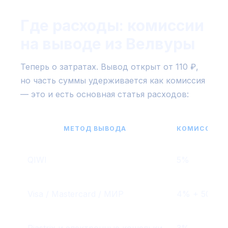
Где расходы: комиссии
на выводе из Велвуры
Теперь о затратах. Вывод открыт от 110 ₽,
но часть суммы удерживается как комиссия
— это и есть основная статья расходов:
МЕТОД ВЫВОДА
КОМИССИЯ
QIWI
5%
Visa / Mastercard / МИР
4% + 50 ₽